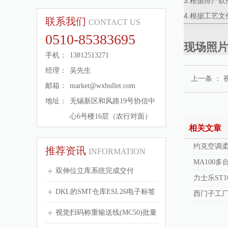
3.根据排产
4.根据工艺
联系我们
CONTACT US
0510-85383695
现场照
手机：
13812513271
经理：
吴先生
上一条 ：
邮箱：
market@wxbullet.com
地址：
无锡新区和风路19号协信中
心6号楼16层（农行对面）
相关文章
约克空调
推荐资讯
INFORMATION
MA100
双伸位立库系统完成交付
力士乐ST1
DKL的SMT仓库ESL26电子标签
西门子工
的应...
视觉扫码称重输送线(MC50)批量