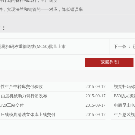
软件计划的备料和出料，生产调度
文件，实现法兰和钢管的一一对应，降低错误率
片：
视觉扫码称重输送线(MC50)批量上市
下一条 ：
[返回列表]
柔性生产中转库交付验收
2015-09-17
视觉扫码称
多自由度机械助力臂行吊发布
2015-09-17
B50防呆
0/20工站交付
2015-09-17
电商昆山
厂压线模具清洗立体库上线交付
2015-09-17
生产总装