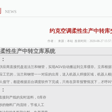
例
NEWS
约克空调柔性生产中转库
作者： 来源：本站 发表时间：2020-08-27 15:57
调柔性生产中转立库系统
绍：
供应商直接托盘送法兰和钢管，实现AGV自动搬运到立库缓存。立库根
应工艺的，法兰和钢管一一对应的出库，送入机器人焊接区域，机器人根
人值守，都是根据后台调度软件下完成，只有在异常报警情况下，才呼叫
用：
商直接到产线的实时送料，0库存
干涉的物料厂内流转，节省人工